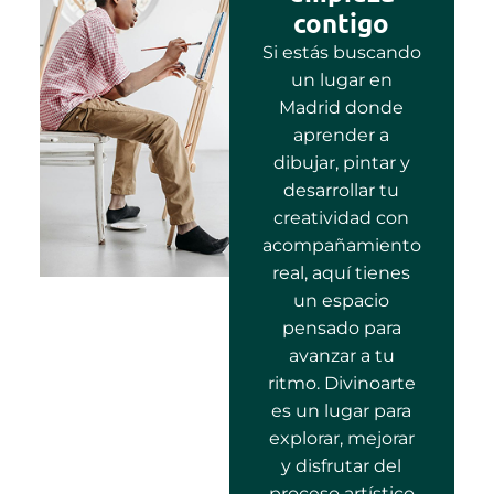
contigo
Si estás buscando
un lugar en
Madrid donde
aprender a
dibujar, pintar y
desarrollar tu
creatividad con
acompañamiento
real, aquí tienes
un espacio
pensado para
avanzar a tu
ritmo. Divinoarte
es un lugar para
explorar, mejorar
y disfrutar del
proceso artístico