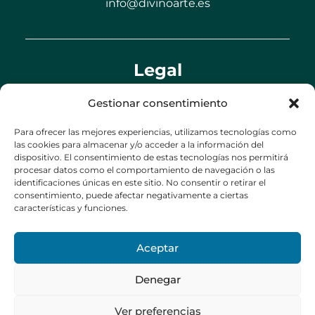
info@divinoarte.es
Legal
Aviso legal
Gestionar consentimiento
Política de privacidad
Para ofrecer las mejores experiencias, utilizamos tecnologías como
las cookies para almacenar y/o acceder a la información del
Política de cookies (UE)
dispositivo. El consentimiento de estas tecnologías nos permitirá
Política de envíos y devoluciones
procesar datos como el comportamiento de navegación o las
identificaciones únicas en este sitio. No consentir o retirar el
Accesibilidad
consentimiento, puede afectar negativamente a ciertas
características y funciones.
Aceptar
Denegar
Ver preferencias