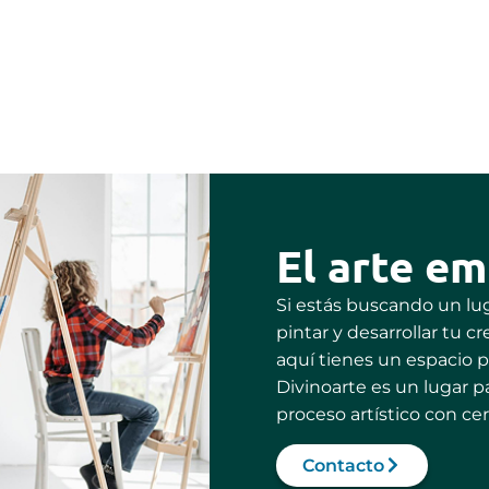
El arte em
Si estás buscando un lu
pintar y desarrollar tu 
aquí tienes un espacio p
Divinoarte es un lugar pa
proceso artístico con cer
Contacto