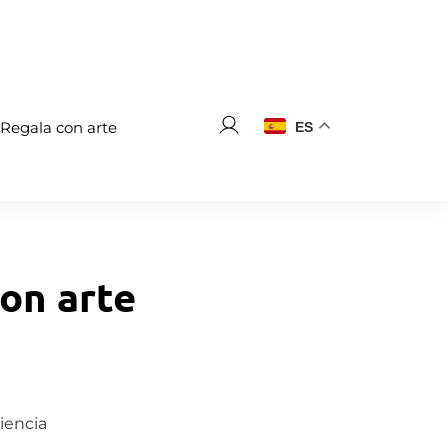
Regala con arte
ES
on arte
iencia