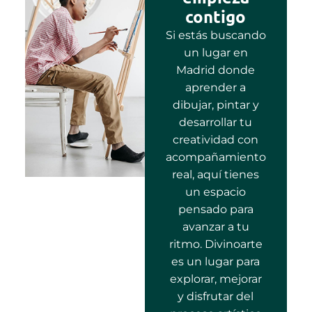
contigo
Si estás buscando
un lugar en
Madrid donde
aprender a
dibujar, pintar y
desarrollar tu
creatividad con
acompañamiento
real, aquí tienes
un espacio
pensado para
avanzar a tu
ritmo. Divinoarte
es un lugar para
explorar, mejorar
y disfrutar del