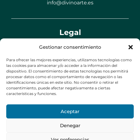
info@divinoarte.es
Legal
Aviso legal
Gestionar consentimiento
Política de privacidad
Para ofrecer las mejores experiencias, utilizamos tecnologías como
Política de cookies (UE)
las cookies para almacenar y/o acceder a la información del
dispositivo. El consentimiento de estas tecnologías nos permitirá
Política de envíos y devoluciones
procesar datos como el comportamiento de navegación o las
identificaciones únicas en este sitio. No consentir o retirar el
Accesibilidad
consentimiento, puede afectar negativamente a ciertas
características y funciones.
Aceptar
Denegar
Ver preferencias